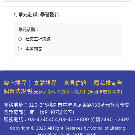
1. 單元名稱: 學習影片
單元活動：
社交工程演練
學習問卷
線上課程
│
實體課程
│
意見信箱
│
隱私權宣告
│
個資法說明
(元智大學個人資料保護網)
(全國法規資料庫)
聯絡地址：320-315桃園市中壢區遠東路135號元智大學終
身教育部(一館一樓R1107辦公室)
服務電話：03-4345454,03-4638800 分機2490、2492
Copyright © 2025 All Right Reserves by School of Lifelong
Education , Yuan Ze University