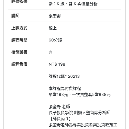
課程名稱
斷：K 線、雙 K 與價量分析
講師
張奎野
上課方式
線上
課程時間
60分鐘
核發證書
有
課程售價
NT$ 198
課程代碼* 26213
本課程為付費課程
單堂198元，一次買整套5堂888元
張奎野 老師
長予投資學院 創辦人暨首席分析師
【師資簡介】
張奎野老師為專業投資者與投資教育工