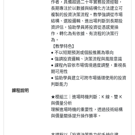
作者，具備超過二十年實務投資經驗，
長期專注於以數據與結構化方法建立可
複製的投資決策流程。教學強調從市場
結構、選股邏輯、進出場判斷到長期投
資評估，協助學員將投資從憑感覺操
作，轉化為有依據、有流程的決策行
為。
【教學特色】
● 不以短期預測或個股推薦為導向
● 強調投資邏輯、決策流程與風險意識
● 課程內容依市場情境適度調整，重視長
期可用性
● 協助學員建立可跨市場循環使用的投資
判斷能力
課程說明
★模組三｜進場時機判斷：K 線、雙 K
與價量分析
理解進場時機的重要性，透過技術結構
與價量關係提升操作勝率。
本課程以「投資決策能力的系統化建