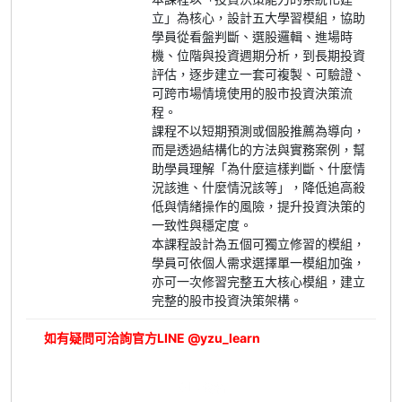
立」為核心，設計五大學習模組，協助
學員從看盤判斷、選股邏輯、進場時
機、位階與投資週期分析，到長期投資
評估，逐步建立一套可複製、可驗證、
可跨市場情境使用的股市投資決策流
程。
課程不以短期預測或個股推薦為導向，
而是透過結構化的方法與實務案例，幫
助學員理解「為什麼這樣判斷、什麼情
況該進、什麼情況該等」，降低追高殺
低與情緒操作的風險，提升投資決策的
一致性與穩定度。
本課程設計為五個可獨立修習的模組，
學員可依個人需求選擇單一模組加強，
亦可一次修習完整五大核心模組，建立
完整的股市投資決策架構。
如有疑問可洽詢官方LINE @yzu_learn
立即報名