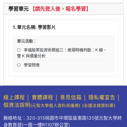
學習單元
【請先登入後，報名學習】
1. 單元名稱: 學習影片
單元活動：
幸福股票投資術模組三｜進場時機判斷：K 線、
雙 K 與價量分析
學習問卷
線上課程
│
實體課程
│
意見信箱
│
隱私權宣告
│
個資法說明
(元智大學個人資料保護網)
(全國法規資料庫)
聯絡地址：320-315桃園市中壢區遠東路135號元智大學終
身教育部(一館一樓R1107辦公室)