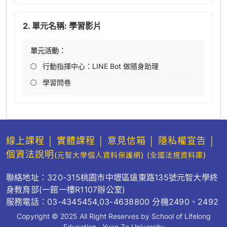
2. 單元名稱: 學習影片
單元活動：
行動指揮中心：LINE Bot 做隨身助理
學習問卷
線上課程
│
實體課程
│
意見信箱
│
隱私權宣告
│
個資法說明
(元智大學個人資料保護網)
(全國法規資料庫)
聯絡地址：320-315桃園市中壢區遠東路135號元智大學終
身教育部(一館一樓R1107辦公室)
服務電話：03-4345454,03-4638800 分機2490、2492
Copyright © 2025 All Right Reserves by School of Lifelong
Education , Yuan Ze University