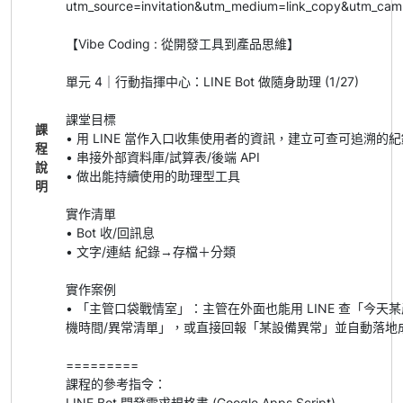
utm_source=invitation&utm_medium=link_copy&utm_cam
【Vibe Coding : 從開發工具到產品思維】
單元 4｜行動指揮中心：LINE Bot 做隨身助理 (1/27)
課堂目標
課
• 用 LINE 當作入口收集使用者的資訊，建立可查可追溯的紀
程
• 串接外部資料庫/試算表/後端 API
說
• 做出能持續使用的助理型工具
明
實作清單
• Bot 收/回訊息
• 文字/連結 紀錄→存檔＋分類
實作案例
• 「主管口袋戰情室」：主管在外面也能用 LINE 查「今天某產
機時間/異常清單」，或直接回報「某設備異常」並自動落地
=========
課程的參考指令：
LINE Bot 開發需求規格書 (Google Apps Script)