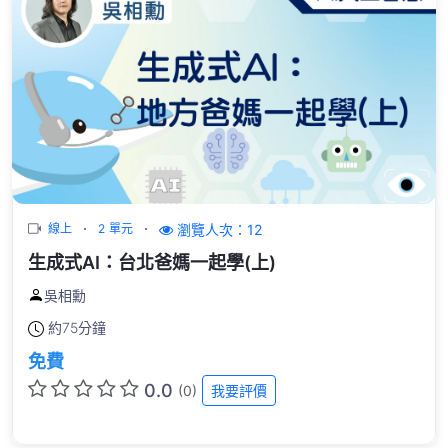
瀏覽人次：12
線上
2 單元
生成式AI：台北爸媽一起學(上)
吳相勳
約
75分鐘
免費
0.0
(0)
我要評價