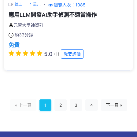
瀏覽人次：1085
線上
1 單元
應用LLM開發AI助手偵測不適當操作
元智大學師資群
約
33分鐘
免費
5.0
(1)
我要評價
« 上一頁
1
2
3
4
下一頁 »