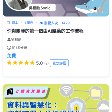
瀏覽人次：1429
線上
1 單元
你與團隊的第一個由AI驅動的工作流程
吳相勳
約
88分鐘
免費
5.0
(2)
我要評價