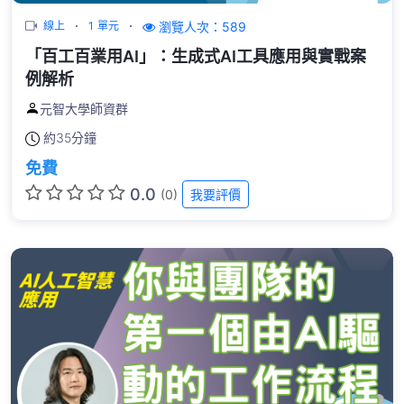
瀏覽人次：589
線上
1 單元
「百工百業用AI」：生成式AI工具應用與實戰案
例解析
元智大學師資群
約
35分鐘
免費
0.0
(0)
我要評價