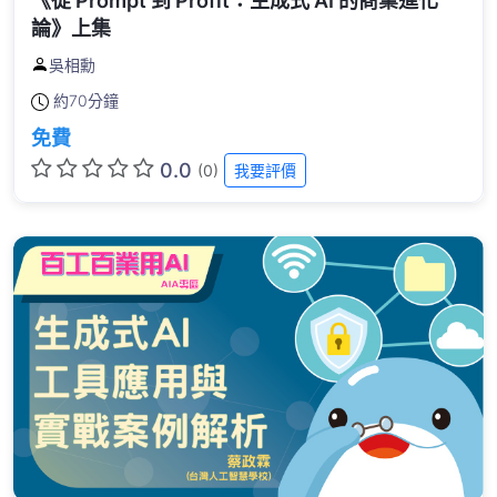
《從 Prompt 到 Profit：生成式 AI 的商業進化
論》上集
吳相勳
約
70分鐘
免費
0.0
(0)
我要評價