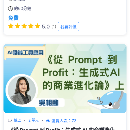
約
60分鐘
免費
5.0
(1)
我要評價
瀏覽人次：73
線上
2 單元