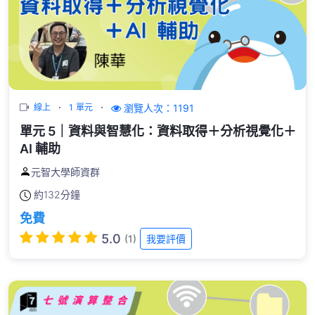
瀏覽人次：1191
線上
1 單元
單元 5｜資料與智慧化：資料取得＋分析視覺化＋
AI 輔助
元智大學師資群
約
132分鐘
免費
5.0
(1)
我要評價