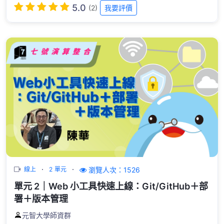
5.0
(2)
我要評價
瀏覽人次：1526
線上
2 單元
單元 2｜Web 小工具快速上線：Git/GitHub＋部
署＋版本管理
元智大學師資群