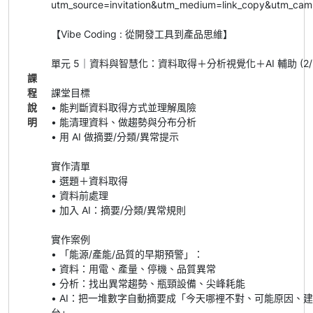
utm_source=invitation&utm_medium=link_copy&utm_cam
【Vibe Coding : 從開發工具到產品思維】
單元 5｜資料與智慧化：資料取得＋分析視覺化＋AI 輔助 (2/
課
程
課堂目標
說
• 能判斷資料取得方式並理解風險
明
• 能清理資料、做趨勢與分布分析
• 用 AI 做摘要/分類/異常提示
實作清單
• 選題＋資料取得
• 資料前處理
• 加入 AI：摘要/分類/異常規則
實作案例
• 「能源/產能/品質的早期預警」：
• 資料：用電、產量、停機、品質異常
• 分析：找出異常趨勢、瓶頸設備、尖峰耗能
• AI：把一堆數字自動摘要成「今天哪裡不對、可能原因、
台」