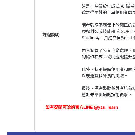
這是一場關於生成式 AI 
聽眾從單純的工具使用者轉型
講者強調不應僅止於簡單的
歷程封裝成技能檔或 SOP，並透過
課程說明
Studio 等工具建立自動化
內容涵蓋了公文自動處理、簡報
的協作模式，協助組織提升
此外，特別提醒使用者須關
以規避資料外洩的風險。
最後，講者鼓勵參與者培養結
應對未來職場的技術衝擊。
如有疑問可洽詢官方LINE @yzu_learn
立即報名