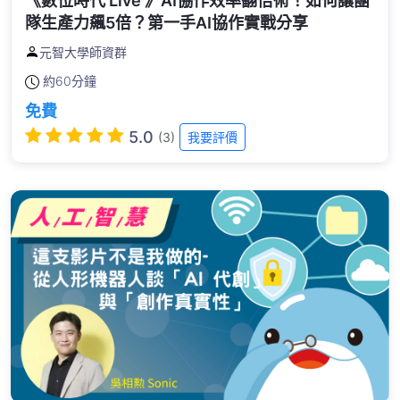
《數位時代 Live 》AI協作效率翻倍術！如何讓團
隊生產力飆5倍？第一手AI協作實戰分享
元智大學師資群
約
60分鐘
免費
5.0
(3)
我要評價