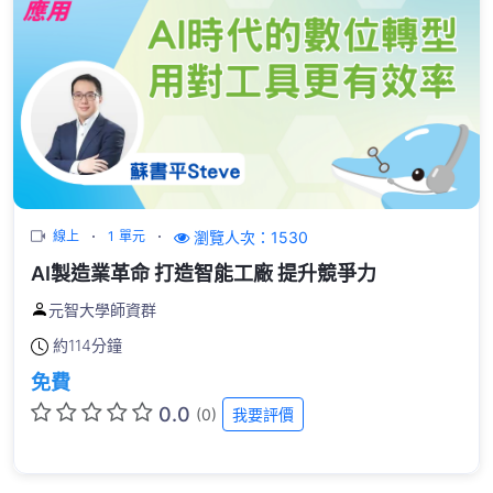
瀏覽人次：1530
線上
1 單元
AI製造業革命 打造智能工廠 提升競爭力
元智大學師資群
約
114分鐘
免費
0.0
(0)
我要評價