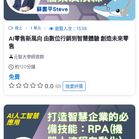
瀏覽人次：1539
線上
1 單元
AI零售新風向 由數位行銷到智慧體驗 創造未來零
售
元智大學師資群
約
120分鐘
免費
0.0
(0)
我要評價