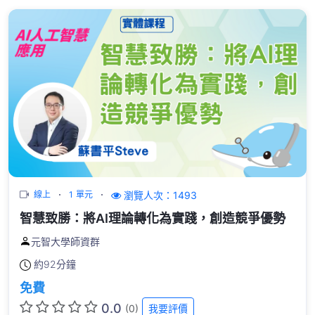
瀏覽人次：1493
線上
1 單元
智慧致勝：將AI理論轉化為實踐，創造競爭優勢
元智大學師資群
約
92分鐘
免費
0.0
(0)
我要評價