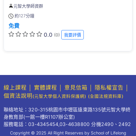
元智大學師資群
約
127分鐘
免費
0.0
(0)
我要評價
線上課程
│
實體課程
│
意見信箱
│
隱私權宣告
│
個資法說明
(元智大學個人資料保護網)
(全國法規資料庫)
聯絡地址：320-315桃園市中壢區遠東路135號元智大學終
身教育部(一館一樓R1107辦公室)
服務電話：03-4345454,03-4638800 分機2490、2492
Copyright © 2025 All Right Reserves by School of Lifelong