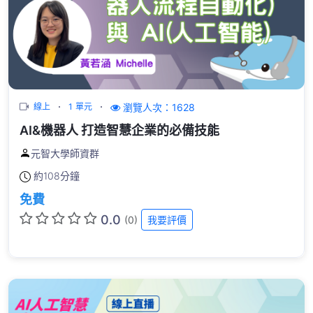
瀏覽人次：1628
線上
1 單元
AI&機器人 打造智慧企業的必備技能
元智大學師資群
約
108分鐘
免費
0.0
(0)
我要評價