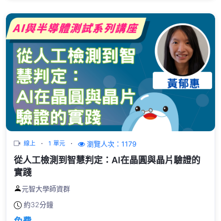
瀏覽人次：1179
線上
1 單元
從人工檢測到智慧判定：AI在晶圓與晶片驗證的
實踐
元智大學師資群
約
32分鐘