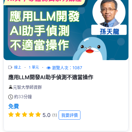
瀏覽人次：1087
線上
1 單元
應用LLM開發AI助手偵測不適當操作
元智大學師資群
約
33分鐘
免費
5.0
(1)
我要評價