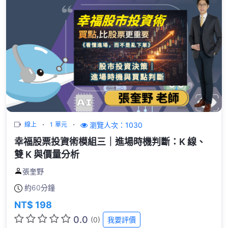
瀏覽人次：1030
線上
1 單元
幸福股票投資術模組三｜進場時機判斷：K 線、
雙 K 與價量分析
張奎野
約
60分鐘
NT$ 198
0.0
(0)
我要評價