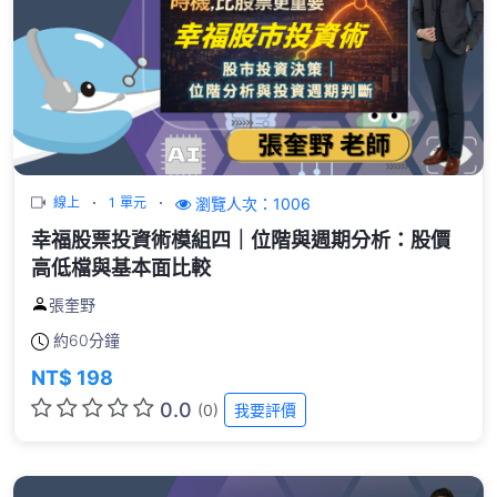
瀏覽人次：1006
線上
1 單元
幸福股票投資術模組四｜位階與週期分析：股價
高低檔與基本面比較
張奎野
約
60分鐘
NT$ 198
0.0
(0)
我要評價