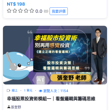
NT$ 198
0.0
(0)
我要評價
瀏覽人次：1154
線上
1 單元
幸福股票投資術模組一｜看盤邏輯與籌碼思維
張奎野