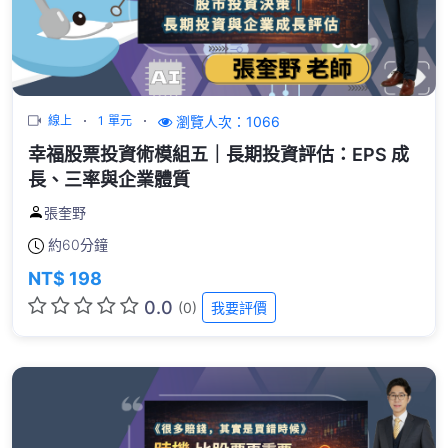
瀏覽人次：1066
線上
1 單元
幸福股票投資術模組五｜長期投資評估：EPS 成
長、三率與企業體質
張奎野
約
60分鐘
NT$ 198
0.0
(0)
我要評價