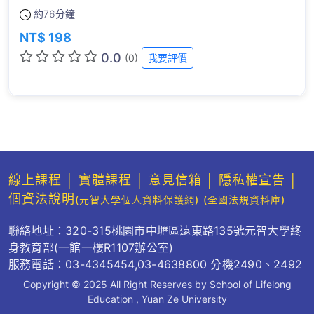
約
76分鐘
NT$ 198
0.0
(0)
我要評價
線上課程
│
實體課程
│
意見信箱
│
隱私權宣告
│
個資法說明
(元智大學個人資料保護網)
(全國法規資料庫)
聯絡地址：320-315桃園市中壢區遠東路135號元智大學終
身教育部(一館一樓R1107辦公室)
服務電話：03-4345454,03-4638800 分機2490、2492
Copyright © 2025 All Right Reserves by School of Lifelong
Education , Yuan Ze University