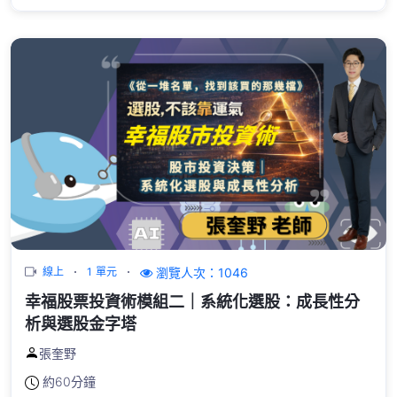
瀏覽人次：1046
線上
1 單元
幸福股票投資術模組二｜系統化選股：成長性分
析與選股金字塔
張奎野
約
60分鐘