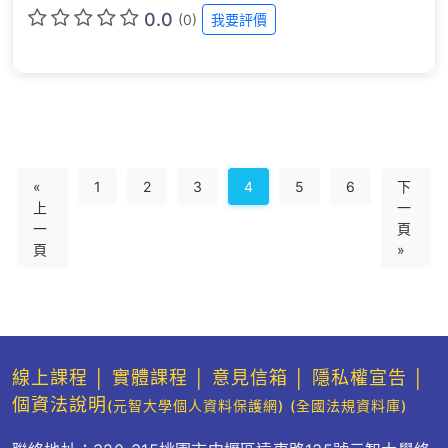
0.0
(0)
我要評價
«
1
2
3
4
5
6
下
上
一
一
頁
頁
»
線上課程
│
實體課程
│
意見信箱
│
隱私權宣告
│
個資法說明
(元智大學個人資料保護網)
(全國法規資料庫)