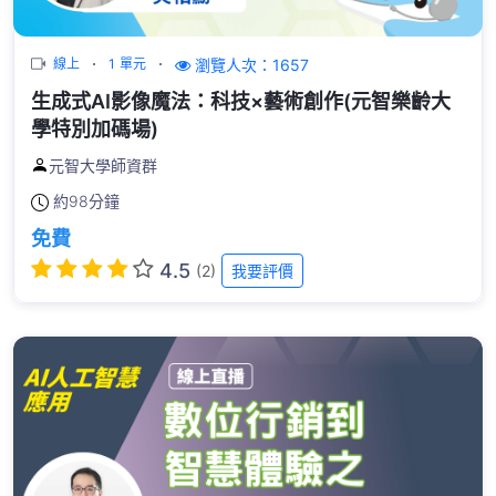
瀏覽人次：1657
線上
1 單元
生成式AI影像魔法：科技×藝術創作(元智樂齡大
學特別加碼場)
元智大學師資群
約
98分鐘
免費
4.5
(2)
我要評價