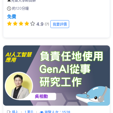
元智大學師資群
約
120分鐘
免費
4.9
(7)
我要評價
瀏覽人次：1528
線上
1 單元