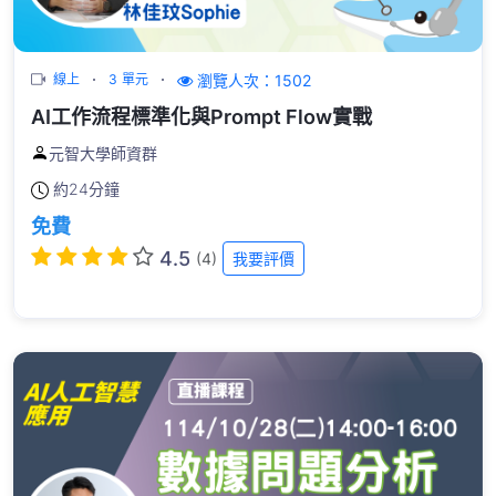
瀏覽人次：1502
線上
3 單元
AI工作流程標準化與Prompt Flow實戰
元智大學師資群
約
24分鐘
免費
4.5
(4)
我要評價