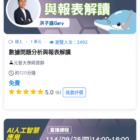
瀏覽人次：2492
線上
1 單元
數據問題分析與報表解讀
元智大學師資群
約
120分鐘
免費
5.0
(6)
我要評價