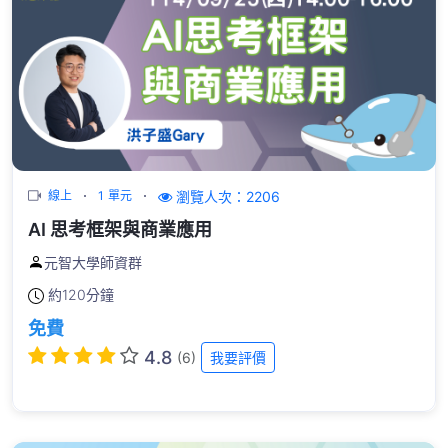
瀏覽人次：2206
線上
1 單元
AI 思考框架與商業應用
元智大學師資群
約
120分鐘
免費
4.8
(6)
我要評價