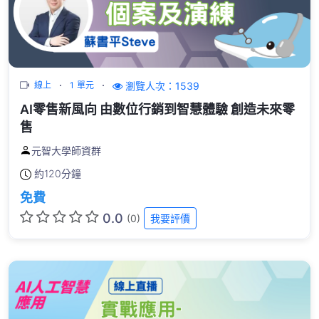
瀏覽人次：1539
線上
1 單元
AI零售新風向 由數位行銷到智慧體驗 創造未來零
售
元智大學師資群
約
120分鐘
免費
0.0
(0)
我要評價