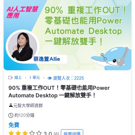
瀏覽人次：2225
線上
1 單元
90% 重複工作OUT！零基礎也能用Power
Automate Desktop 一鍵解放雙手！
元智大學師資群
約
120分鐘
免費
3.0
(6)
我要評價