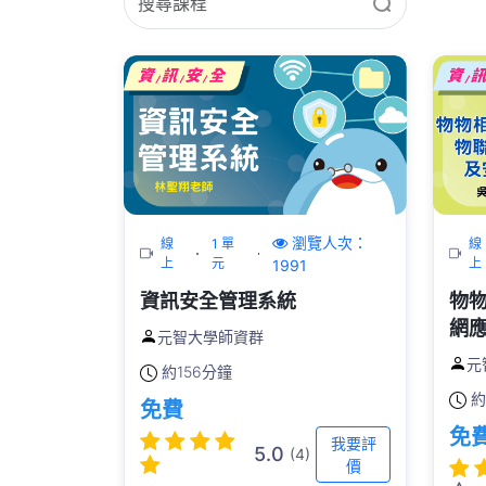
瀏覽人次：
線
1 單
線
上
元
上
1991
資訊安全管理系統
物
網
元智大學師資群
討
元
約
156分鐘
約
免費
免
我要評
5.0
(4)
價