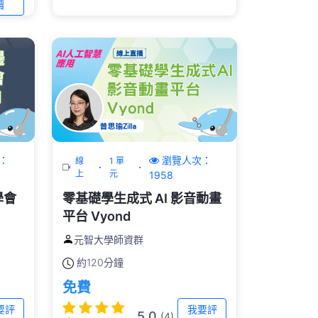
價
：
瀏覽人次：
線
1 單
上
元
1958
學會
零基礎學生成式 AI 影音動畫
平台 Vyond
元智大學師資群
約
120分鐘
免費
要評
我要評
5.0
(4)