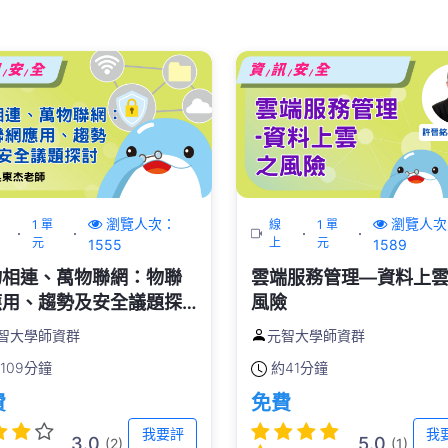
瀏覽人次：
瀏覽人次
1 單
線
1 單
元
上
元
1555
1589
物相連、萬物聯網：物聯
雲端服務管理—資料上
應用、趨勢及安全議題探
風險
智大學師資群
元智大學師資群
109分鐘
約
41分鐘
費
免費
我要評
我
3.0
5.0
(2)
(1)