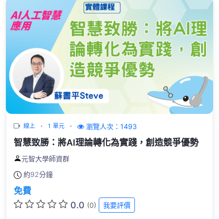
瀏覽人次：1493
線上
1 單元
智慧致勝：將AI理論轉化為實踐，創造競爭優勢
元智大學師資群
約
92分鐘
免費
0.0
(0)
我要評價