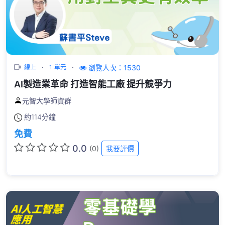
瀏覽人次：1530
線上
1 單元
AI製造業革命 打造智能工廠 提升競爭力
元智大學師資群
約
114分鐘
免費
0.0
(0)
我要評價