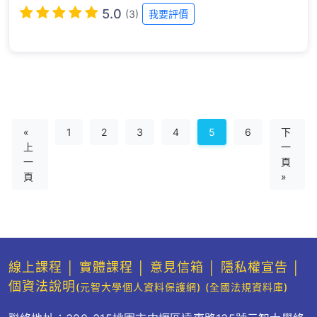
5.0
(3)
我要評價
«
1
2
3
4
5
6
下
上
一
一
頁
頁
»
線上課程
│
實體課程
│
意見信箱
│
隱私權宣告
│
個資法說明
(元智大學個人資料保護網)
(全國法規資料庫)