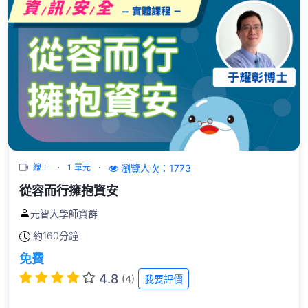
瀏覽人次：1773
線上
1 單元
從容而行擁抱資安
元智大學師資群
約
160分鐘
免費
4.8
(4)
我要評價