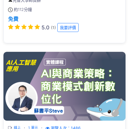
元智大學師資群
約
112分鐘
免費
5.0
(1)
我要評價
瀏覽人次：1486
線上
1 單元