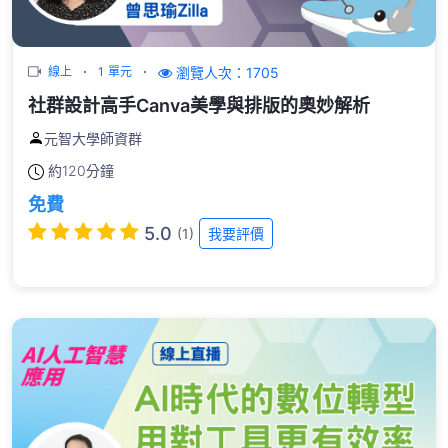
瀏覽人次：1705
線上
1 單元
社群設計高手Canva美學與排版的奧妙解析
元智大學師資群
約
120分鐘
免費
5.0
(1)
我要評價